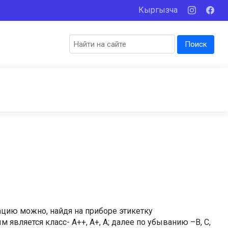
Кыргызча
Поиск
цию можно, найдя на приборе этикетку
вляется класс- А++, А+, А; далее по убыванию –B, C,