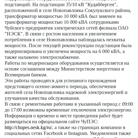
подстанций. На подстанции 35/10 кВ "Кудайберген",
расположенной
в
селе Новопавловка Сокулукского района,
трансформатор мощностью 10 000 кВА был заменен на
трансформатор мощностью 16 000 кВА сотрудниками
Чуйского предприятия электрических сетей филиала ОАО
"НЭСК". В связи с ростом населения и увеличением
потребления в селе Новопавловка наблюдалась нехватка
мощности. После текущей реконструкции подстанция была
модернизирована и увеличена мощность на 6 000 кВА, а
также налажено электроснабжение.
Работы по модернизации оборудования осуществляется на
основе соглашения между Министерством энергетики и
Всемирным банком.
Эти работы проводятся для успешного прохождения
предстоящего осенне-зимнего периода, обеспечения
жителей села Новопавловка надежной электроэнергией и
улучшения качества обслуживания.
В связи с ремонтными работами в указанный период с 09:00
до 17:00 возможны временные отключения электроэнергии.
Информация о времени и месте проведения работ будет
размещаться на официальном сайте ЧуПЭС:
http://chupes.nesk.kg/ru/
, а также на страницах компании в
социальных сетях Facebook и Instagram. Уведомления также