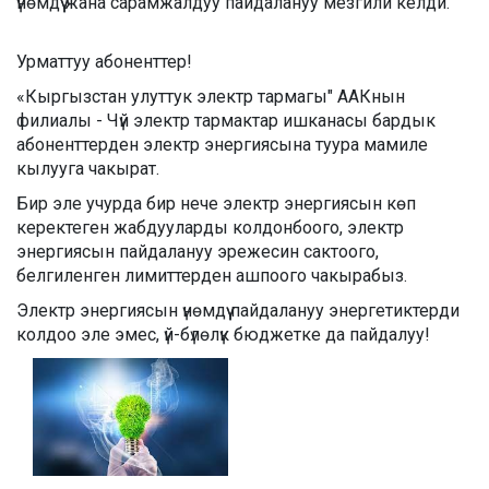
үнөмдүү жана сарамжалдуу пайдалануу мезгили келди.
Урматтуу абоненттер!
«Кыргызстан улуттук электр тармагы" ААКнын
филиалы - Чүй электр тармактар ишканасы бардык
абоненттерден электр энергиясына туура мамиле
кылууга чакырат.
Бир эле учурда бир нече электр энергиясын көп
керектеген жабдууларды колдонбоого, электр
энергиясын пайдалануу эрежесин сактоого,
белгиленген лимиттерден ашпоого чакырабыз.
Электр энергиясын үнөмдүү пайдалануу энергетиктерди
колдоо эле эмес, үй-бүлөлүк бюджетке да пайдалуу!