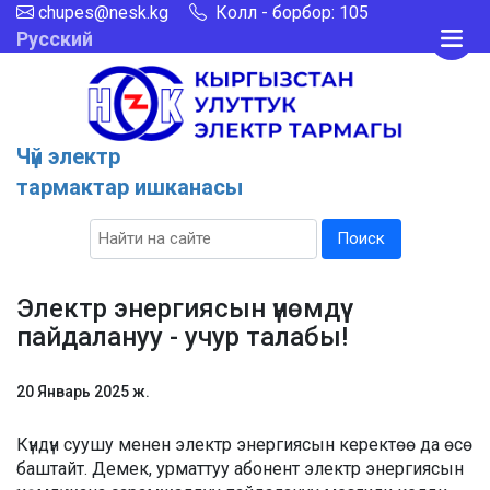
chupes@nesk.kg
Колл - борбор: 105
Русский
Чүй электр
тармактар ишканасы
Поиск
Электр энергиясын үнөмдүү
пайдалануу - учур талабы!
20 Январь 2025 ж.
Күндүн суушу менен электр энергиясын керектөө да өсө
баштайт. Демек, урматтуу абонент электр энергиясын