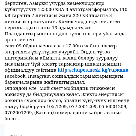
берилген. Азыркы учурда көмөкчордондо
кубаттуулугу 125000 кВА 3 автотрансформатор, 110
кВ тарапта 7 линиясы жана 220 кВ тарапта 3
линиясы орнотулган. Көмөк чордонду тейлеген
персоналдын саны 13 адамды түзөт.
Пландаштырылган оңдоп-түзөө иштери убагында
эртен менен
саат 09-00дөн кечки саат 17-00гө чейин электр
энергиясы үзгүлтүккө учурайт. Оңдоп-түзөө
иштерикайсы аймакта, качан болору тууралуу
маалымат Чүй электр тармактар ишканасынын
официалдуу сайтына
http://chupes.nesk.kg/ru/жана
Facebook, Instagram социалдык тармактарындагы
баракчаларына жайгаштырылат.
Ошондой эле "Мой свет" мобилдик тиркемеси
аркылуу да билдирүүлөр келет. Электр энергиясы
боюнча суроолор болсо, биздин күнү-түнү иштөөчү
чалуу борборуна 105,1209, 0772001209, 0556001209,
0702001209, (Ватсап) номерлерине кайрылсаңыз
болот.