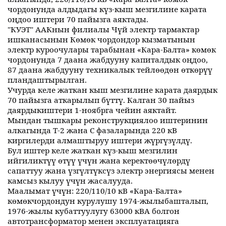
чордонунда алдыдагы күз-кыш мезгилине карата
оңдоо иштери 70 пайызга аяктады.
"КУЭТ" ААКнын филиалы Чүй электр тармактар
ишканасынын Көмөк чордондор кызматынын
электр куроочулары тарабынан «Кара-Балта» көмөк
чордонунда 7 даана жабдууну капиталдык оңдоо,
87 даана жабдууну техникалык тейлөөдөн өткөрүү
пландаштырылган.
Учурда келе жаткан кыш мезгилине карата даярдык
70 пайызга аткарылып бүттү. Калган 30 пайыз
даярдыкиштери 1-ноябрга чейин аяктайт.
Мындан тышкары реконструкциялоо иштеринин
алкагында Т-2 жана С фазаларында 220 кВ
киргилерди алмаштыруу иштери жүргүзүлдү.
Бул иштер келе жаткан күз-кыш мезгилин
ийгиликтүү өтүү үчүн жана керектөөчүлөрдү
сапаттуу жана үзгүлтүксүз электр энергиясы менен
камсыз кылуу үчүн жасалууда.
Маалымат үчүн: 220/110/10 кВ «Кара-Балта»
көмөкчордондун курулушу 1974-жылыбашталып,
1976-жылы кубаттуулугу 63000 кВА болгон
автотрансформатор менен эксплуатацияга