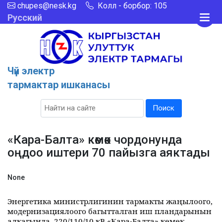
chupes@nesk.kg
Колл - борбор: 105
Русский
Чүй электр
тармактар ишканасы
Поиск
«Кара-Балта» көмөк чордонунда
оңдоо иштери 70 пайызга аяктады
None
Энергетика министрлигинин тармакты жаңылоого,
модернизациялоого багытталган иш пландарынын
алкагында, 220/110/10 кВ «Кара-Балта» көмөк