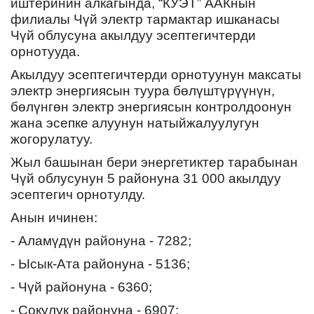
иштеринин алкагында, “КУЭТ” ААКнын
филиалы Чүй электр тармактар ишканасы
Чүй облусуна акылдуу эсептегичтерди
орнотууда.
Акылдуу эсептегичтерди орнотуунун максаты
электр энергиясын туура бөлүштүрүүнүн,
бөлүнгөн электр энергиясын контролдоонун
жана эсепке алуунун натыйжалуулугун
жогорулатуу.
Жыл башынан бери энергетиктер тарабынан
Чүй облусунун 5 районуна 31 000 акылдуу
эсептегич орнотулду.
Анын ичинен:
- Аламүдүн районуна - 7282;
- Ысык-Ата районуна - 5136;
- Чүй районуна - 6360;
- Сокулук районуна - 6907;