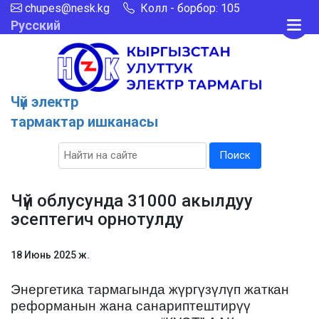
chupes@nesk.kg
Колл - борбор: 105
Русский
Чүй электр
тармактар ишканасы
Поиск
Чүй облусунда 31000 акылдуу
эсептегич орнотулду
18 Июнь 2025 ж.
Энергетика тармагында жүргүзүлүп жаткан
реформанын жана санариптештирүү