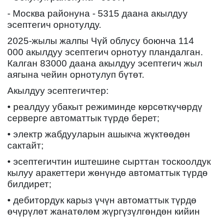
- Москва районуна - 5315 даана акылдуу
эсептегич орнотулду.
2025-жылы жалпы Чүй облусу боюнча 114
000 акылдуу эсептегич орнотуу пландалган.
Калган 83000 даана акылдуу эсептегич жыл
аягына чейин орнотулуп бүтөт.
Акылдуу эсептегичтер:
• реалдуу убакыт режиминде көрсөткүчөрдү
серверге автоматтык түрдө берет;
• электр жабдууларын ашыкча жүктөөдөн
сактайт;
• эсептегичтин иштешине сырттан тоскоолдук
кылуу аракеттери жөнүндө автоматтык түрдө
билдирет;
• дебитордук карыз үчүн автоматтык түрдө
өчүрүлөт жанатөлөм жүргүзүлгөндөн кийин