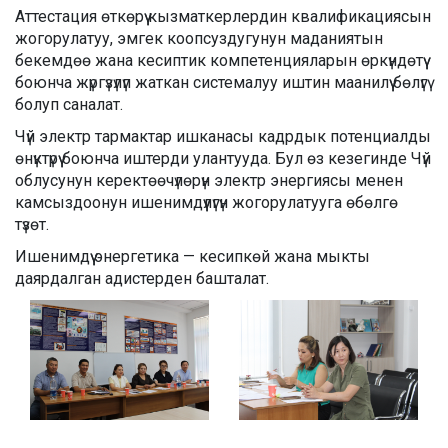
Аттестация өткөрүү кызматкерлердин квалификациясын
жогорулатуу, эмгек коопсуздугунун маданиятын
бекемдөө жана кесиптик компетенцияларын өркүндөтүү
боюнча жүргүзүлүп жаткан системалуу иштин маанилүү бөлүгү
болуп саналат.
Чүй электр тармактар ишканасы кадрдык потенциалды
өнүктүрүү боюнча иштерди улантууда. Бул өз кезегинде Чүй
облусунун керектөөчүлөрүн электр энергиясы менен
камсыздоонун ишенимдүүлүгүн жогорулатууга өбөлгө
түзөт.
Ишенимдүү энергетика — кесипкөй жана мыкты
даярдалган адистерден башталат.