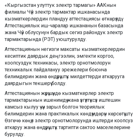
«Кыргызстан улуттук электр тармагы» ААКнын
филиалы Чүй электр тармактар ишканасында
кызматкерлердин пландуу аттестациясы өткөрүлдү.
Аттестациялык иш-чаралар ишкананын базасында
жана Чүй облусунун бардык сегиз райондук электр
тармактарында (РЭТ) уюштурулду.
Аттестациянын негизги максаты кызматкерлердин
кесиптик даярдык деңгээлин, эмгекти коргоо,
коопсуздук техникасы, электр орнотмолорун
техникалык пайдалануу эрежелери боюнча
билимдерин жана өндүрүштүк милдеттерди аткарууга
даярдыгын текшерүү болду.
Аттестациянын жүрүшүндө кызматкерлер электр
тармактарынын ишенимдүү жана үзгүлтүксүз иштешин
камсыз кылуу үчүн зарыл болгон теориялык
билимдерин жана практикалык көндүмдөрүн көрсөтүштү.
Өзгөчө көңүл электр орнотмолорунда иштерди коопсуз
аткаруу жана өндүрүштүк тартипти сактоо маселелерине
бурулду.