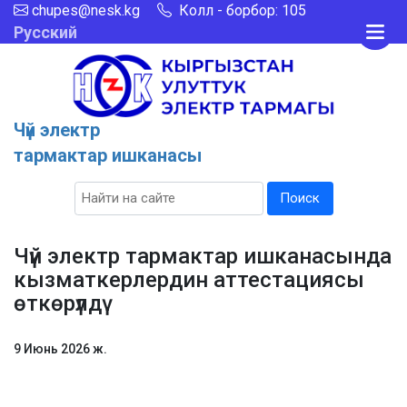
chupes@nesk.kg
Колл - борбор: 105
Русский
Чүй электр
тармактар ишканасы
Поиск
Чүй электр тармактар ишканасында
кызматкерлердин аттестациясы
өткөрүлдү
9 Июнь 2026 ж.